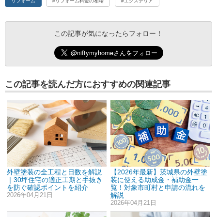
リフォーム
#リフォーム料金の相場
#エクステリア
この記事が気になったらフォロー！
この記事を読んだ方におすすめの関連記事
外壁塗装の全工程と日数を解説
【2026年最新】茨城県の外壁塗
｜30坪住宅の適正工期と手抜き
装に使える助成金・補助金一
を防ぐ確認ポイントを紹介
覧！対象市町村と申請の流れを
2026年04月21日
解説
2026年04月21日