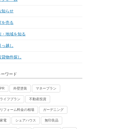
お知らせ
家を売る
街・地域を知る
引っ越し
賃貸物件探し
キーワード
外壁塗装
マネープラン
PR
ライフプラン
不動産投資
リフォーム料金の相場
ガーデニング
家電
シェアハウス
無印良品