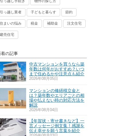
引っ越し手続き
物件の探し方
引っ越し業者
子どもと暮らす
節約
住まいの悩み
税金
補助金
注文住宅
建売住宅
新着の記事
中古マンションを買うなら築
年数は何年がおすすめ？いつ
まで住めるかや注意点も紹介
2026年08月05日
マンションの修繕積立金と
は？築年数やエリアごとの相
場や払えない時の対応方法を
解説
2026年08月04日
【年賀状・寄せ書きなど】一
言メッセージ例文集！感謝を
伝え幸せを願う言葉を紹介
2026年08月03日