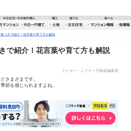
不動産
住宅・新築物件購入
中古住宅・中古物件購入
購入
建てる
一戸建て
中古マンション
中古一戸建て
土地
注文住宅
おうち
写真つきで紹介！花言葉や育て方も解説
つきで紹介！花言葉や育て方も解説
ライター：ニフティ不動産編集部
などさまざまです。
、季節を感じられますよね。