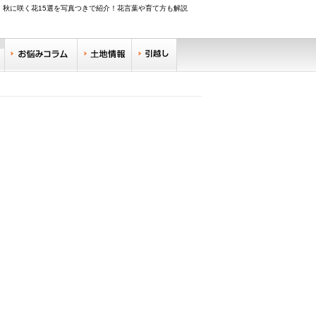
秋に咲く花15選を写真つきで紹介！花言葉や育て方も解説
調べる
お悩みコラム
土地情報
引越し
リサーチ
住みやすい街サーチ