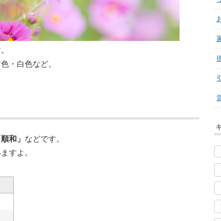
す。
黄色・白色など。
「順和」
などです。
いますよ。