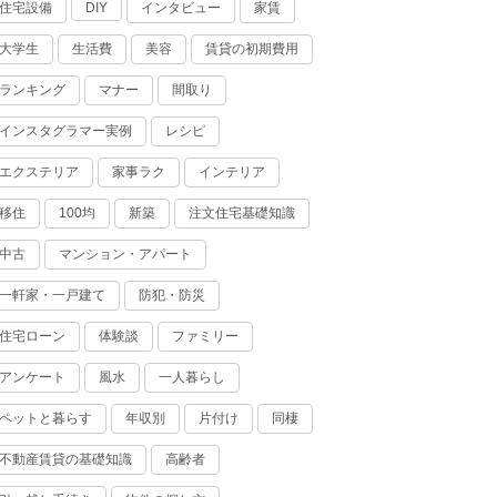
住宅設備
インタビュー
家賃
DIY
大学生
生活費
美容
賃貸の初期費用
ランキング
マナー
間取り
インスタグラマー実例
レシピ
エクステリア
家事ラク
インテリア
移住
100均
新築
注文住宅基礎知識
中古
マンション・アパート
一軒家・一戸建て
防犯・防災
住宅ローン
体験談
ファミリー
アンケート
風水
一人暮らし
ペットと暮らす
年収別
片付け
同棲
不動産賃貸の基礎知識
高齢者