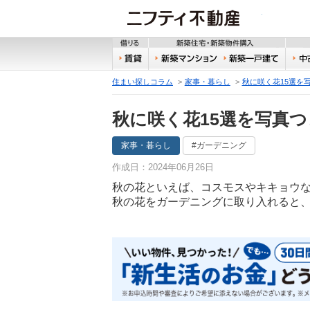
ニフティ
借りる
新築
賃貸
新築マンション
新築
住まい探しコラム
家事・暮らし
秋に咲く花15選を
秋に咲く花15選を写真
家事・暮らし
#ガーデニング
作成日：2024年06月26日
秋の花といえば、コスモスやキキョウ
秋の花をガーデニングに取り入れると