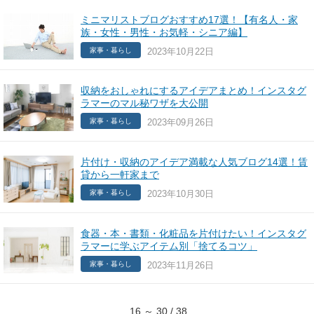
ミニマリストブログおすすめ17選！【有名人・家
族・女性・男性・お気軽・シニア編】
2023年10月22日
家事・暮らし
収納をおしゃれにするアイデアまとめ！インスタグ
ラマーのマル秘ワザを大公開
2023年09月26日
家事・暮らし
片付け・収納のアイデア満載な人気ブログ14選！賃
貸から一軒家まで
2023年10月30日
家事・暮らし
食器・本・書類・化粧品を片付けたい！インスタグ
ラマーに学ぶアイテム別「捨てるコツ」
2023年11月26日
家事・暮らし
16 ～ 30 / 38