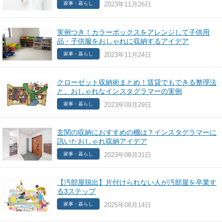
2023年11月26日
家事・暮らし
実例つき！カラーボックスをアレンジして子供用
品・子供服をおしゃれに収納するアイデア
2023年11月24日
家事・暮らし
クローゼット収納術まとめ！賃貸でもできる整理法
と、おしゃれなインスタグラマーの実例
2023年09月29日
家事・暮らし
玄関の収納におすすめの棚は？インスタグラマーに
訊いたおしゃれ収納アイデア
2023年08月31日
家事・暮らし
【汚部屋脱出】片付けられない人が汚部屋を卒業す
る3ステップ
2025年08月14日
家事・暮らし