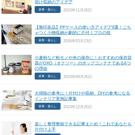
掛け収納のアイデア
2023年11月26日
家事・暮らし
【無印良品】PPケースの使い方アイデア9選！ごち
ゃつく小物収納が劇的に片付くプロの技
2026年03月23日
家事・暮らし
小麦粉など粉モノや米の保存に！おすすめの保存容
器がOXO（オクソー）のポップコンテナである6つ
の理由
2023年09月26日
家事・暮らし
大掃除の参考に！片付けや収納、DIYの参考になる
インテリア実例記事集
2023年12月25日
家事・暮らし
楽しく整理整頓できる記事まとめ！これであなたも
片付け上手