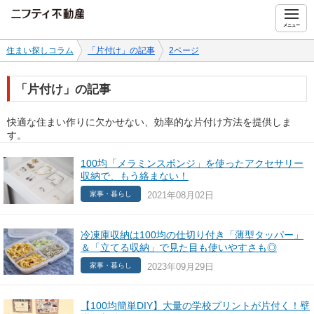
ニフティ不動産
メニュー
住まい探しコラム
「片付け」の記事
2ページ
「片付け」の記事
快適な住まい作りに欠かせない、効率的な片付け方法を提供しま
す。
100均「メラミンスポンジ」を使ったアクセサリー
収納で、もう絡まない！
2021年08月02日
家事・暮らし
冷凍庫収納は100均の仕切り付き「薄型タッパー」
＆「立てる収納」で見た目も使いやすさも◎
2023年09月29日
家事・暮らし
【100均簡単DIY】大量の学校プリントが片付く！壁